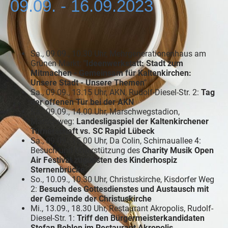
09.09. - 16.09.2023
Sa., 09.09., 10.30 Uhr, Mehrgenerationenhaus am
Grünen Markt:
"Ideenwerkstatt: Stadt zum
Mitmachen - Gemeinsam für Kaltenkirchen:
Unsere Stadt - Unsere Themen"
Sa., 09.09., 13.15 Uhr, AKN, Rudolf-Diesel-Str. 2:
Tag
der offenen Tür bei der AKN
Sa., 09.09., 14.00 Uhr, Marschwegstadion,
Marschweg:
Landesligaspiel der Kaltenkirchener
Turnerschaft vs. SC Rapid Lübeck
Sa., 09.09., 15.00 Uhr, Da Colin, Schirnauallee 4:
Besuch und Unterstützung des
Charity Musik Open
Air Festival zugunsten des Kinderhospiz
Sternenbrücke
So., 10.09., 10.30 Uhr, Christuskirche, Kisdorfer Weg
2:
Besuch des Gottesdienstes und Austausch mit
der Gemeinde der Christuskirche
Mi., 13.09., 18.30 Uhr, Restaurant Akropolis, Rudolf-
Diesel-Str. 1:
Triff den Bürgermeisterkandidaten
Stefan Bohlen im Restaurant Akropolis